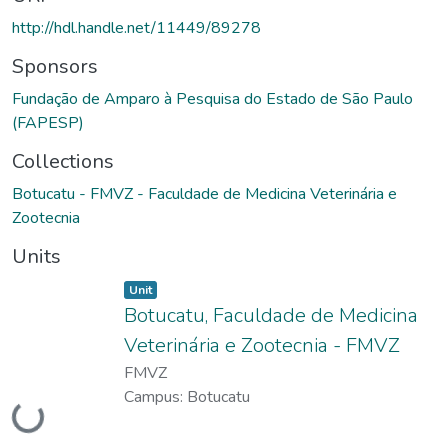
regions of hyperplastic prostate. Key words: Prostate, dog,
http://hdl.handle.net/11449/89278
hyperplasia, immunohistochemistry, morphometry.
Sponsors
Fundação de Amparo à Pesquisa do Estado de São Paulo
(FAPESP)
Collections
Botucatu - FMVZ - Faculdade de Medicina Veterinária e
Zootecnia
Units
Item type:
,
Unit
Botucatu, Faculdade de Medicina
Veterinária e Zootecnia - FMVZ
FMVZ
Campus:
Botucatu
Loading...