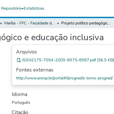
 Repositório
Estatísticas
Marília - FFC - Faculdade de Filosofia e Ciências
Projeto político pedagógico e educação inclusiva
gógico e educação inclusiva
Arquivos
ISSN2175-7054-2009-8975-8987.pdf
(56,5 KB
Fontes externas
http://www.unesp.br/portal#!/prograd/e-livros-prograd/
Idioma
Português
Citação