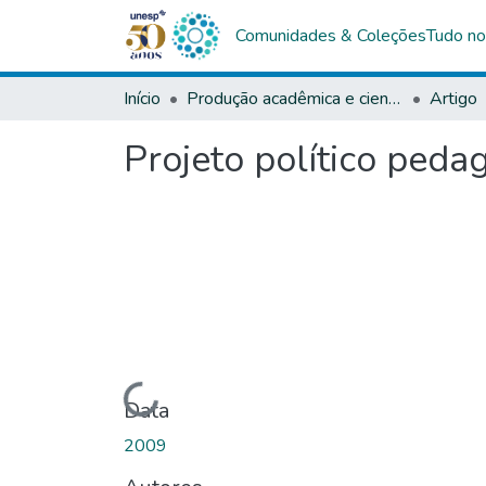
Comunidades & Coleções
Tudo no
Início
Produção acadêmica e científica
Artigo
Projeto político peda
Carregando...
Data
2009