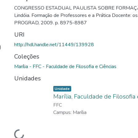
CONGRESSO ESTADUAL PAULISTA SOBRE FORMAÇÃO 
Lindóia. Formação de Professores e a Prática Docente: o
PROGRAD, 2009. p. 8975-8987
URI
http://hdl.handle.net/11449/139928
)
Coleções
Marília - FFC - Faculdade de Filosofia e Ciências
Unidades
Tipo de item:
,
Unidade
Marília, Faculdade de Filosofia
FFC
Campus:
Marília